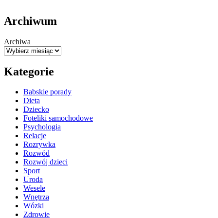
Archiwum
Archiwa
Kategorie
Babskie porady
Dieta
Dziecko
Foteliki samochodowe
Psychologia
Relacje
Rozrywka
Rozwód
Rozwój dzieci
Sport
Uroda
Wesele
Wnętrza
Wózki
Zdrowie