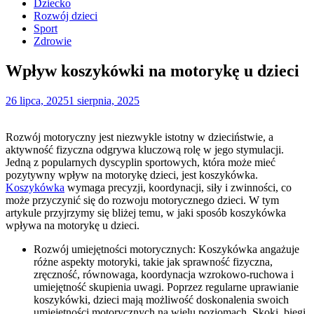
Posted
Dziecko
in
Rozwój dzieci
Sport
Zdrowie
Wpływ koszykówki na motorykę u dzieci
26 lipca, 2025
1 sierpnia, 2025
Rozwój motoryczny jest niezwykle istotny w dzieciństwie, a
aktywność fizyczna odgrywa kluczową rolę w jego stymulacji.
Jedną z popularnych dyscyplin sportowych, która może mieć
pozytywny wpływ na motorykę dzieci, jest koszykówka.
Koszykówka
wymaga precyzji, koordynacji, siły i zwinności, co
może przyczynić się do rozwoju motorycznego dzieci. W tym
artykule przyjrzymy się bliżej temu, w jaki sposób koszykówka
wpływa na motorykę u dzieci.
Rozwój umiejętności motorycznych: Koszykówka angażuje
różne aspekty motoryki, takie jak sprawność fizyczna,
zręczność, równowaga, koordynacja wzrokowo-ruchowa i
umiejętność skupienia uwagi. Poprzez regularne uprawianie
koszykówki, dzieci mają możliwość doskonalenia swoich
umiejętności motorycznych na wielu poziomach. Skoki, biegi,