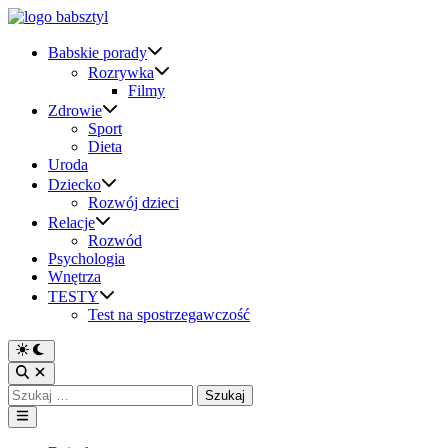
Skip
to
content
Babskie porady
Rozrywka
Filmy
Zdrowie
Sport
Dieta
Uroda
Dziecko
Rozwój dzieci
Relacje
Rozwód
Psychologia
Wnętrza
TESTY
Test na spostrzegawczość
Switch
to
Open
dark
Search
Szukaj:
mode
Main
Menu