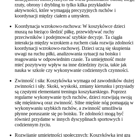
rzuty, obrony i drybling to tylko kilka przykładów
aktywności, które wymagają precyzyjnych ruchów i
koordynacji między ciałem a umysłem.
Koordynacja wzrokowo-ruchowa: W koszykówce dzieci
muszą na bieżąco śledzić piłkę, przewidywać ruchy
przeciwników i podejmować szybkie decyzje. Ta ciągła
interakcja między wzrokiem a ruchem ciała rozwija zdolności
koordynacji wzrokowo-ruchowej. Dzieci uczą się skupienia
uwagi na ruchu piłki, analizowania sytuacji na boisku i
reagowania w odpowiednim czasie. Ta umiejętność może
mieć pozytywny wpływ na inne dziedziny życia, takie jak
nauka w szkole czy wykonywanie codziennych czynności.
Zwinność i siła: Koszykówka wymaga od zawodników dużej
zwinności i siły. Skoki, wyskoki, zmiany kierunku i przysiady
są częstymi elementami treningu koszykarskiego. Poprzez
regularne wykonywanie tych ruchów, dzieci rozwijają swoją
siłę mięśniową oraz zwinność. Silne mięśnie nóg pomagają w
wykonywaniu szybkich ruchów, a zwinność umożliwia
płynne poruszanie się po boisku. Te zdolności mogą być
również przydatne w innych dyscyplinach sportowych i
codziennym życiu.
Rozwijanie umiejętności społecznych: Koszykówka jest grą