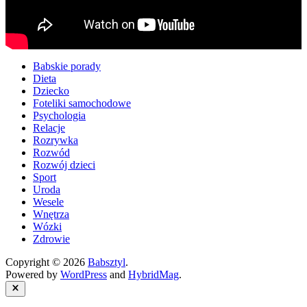
Babskie porady
Dieta
Dziecko
Foteliki samochodowe
Psychologia
Relacje
Rozrywka
Rozwód
Rozwój dzieci
Sport
Uroda
Wesele
Wnętrza
Wózki
Zdrowie
Copyright © 2026
Babsztyl
.
Powered by
WordPress
and
HybridMag
.
Close