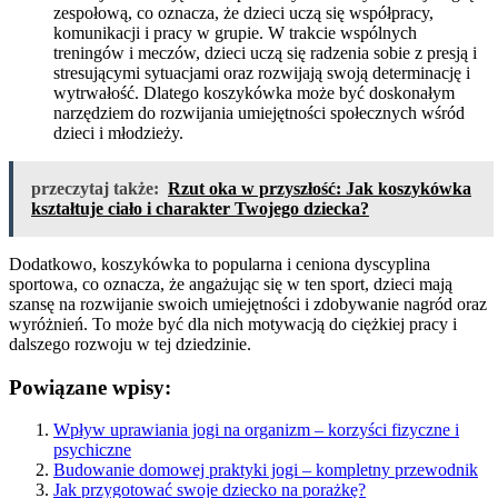
zespołową, co oznacza, że dzieci uczą się współpracy,
komunikacji i pracy w grupie. W trakcie wspólnych
treningów i meczów, dzieci uczą się radzenia sobie z presją i
stresującymi sytuacjami oraz rozwijają swoją determinację i
wytrwałość. Dlatego koszykówka może być doskonałym
narzędziem do rozwijania umiejętności społecznych wśród
dzieci i młodzieży.
przeczytaj także:
Rzut oka w przyszłość: Jak koszykówka
kształtuje ciało i charakter Twojego dziecka?
Dodatkowo, koszykówka to popularna i ceniona dyscyplina
sportowa, co oznacza, że angażując się w ten sport, dzieci mają
szansę na rozwijanie swoich umiejętności i zdobywanie nagród oraz
wyróżnień. To może być dla nich motywacją do ciężkiej pracy i
dalszego rozwoju w tej dziedzinie.
Powiązane wpisy:
Wpływ uprawiania jogi na organizm – korzyści fizyczne i
psychiczne
Budowanie domowej praktyki jogi – kompletny przewodnik
Jak przygotować swoje dziecko na porażkę?